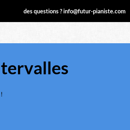
des questions ? info@futur-pianiste.com
ntervalles
 !