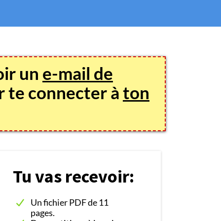
oir un
e-mail de
ur te connecter à
ton
Tu vas recevoir:
Un fichier PDF de 11
pages.