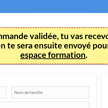
mmande validée, tu vas recev
ien te sera ensuite envoyé po
espace formation
.