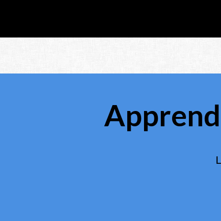
Apprends 
L